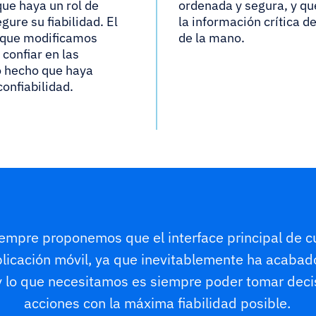
que haya un rol de
ordenada y segura, y qu
ure su fiabilidad. El
la información crítica d
 que modificamos
de la mano.
confiar en las
o hecho que haya
confiabilidad.
empre proponemos que el interface principal de c
plicación móvil, ya que inevitablemente ha acabad
y lo que necesitamos es siempre poder tomar dec
acciones con la máxima fiabilidad posible.