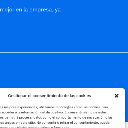
mejor en la empresa, ya
Gestionar el consentimiento de las cookies
id
las mejores experiencias, utilizamos tecnologías como las cookies para
inkoova.com
 acceder a la información del dispositivo. El consentimiento de estas
nos permitirá procesar datos como el comportamiento de navegación o las
nes únicas en este sitio. No consentir o retirar el consentimiento, puede
ivamente a ciertas características y funciones.