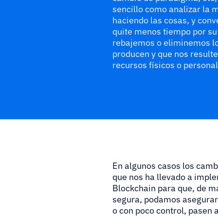
sencillo como analizar la 
haciendo las cosas, y conve
quite menos tiempo por su
rebajemos o eliminemos lo
producen y que nos result
recursos físicos o persona
En algunos casos los camb
que nos ha llevado a impl
Blockchain para que, de m
segura, podamos asegurar 
o con poco control, pasen 