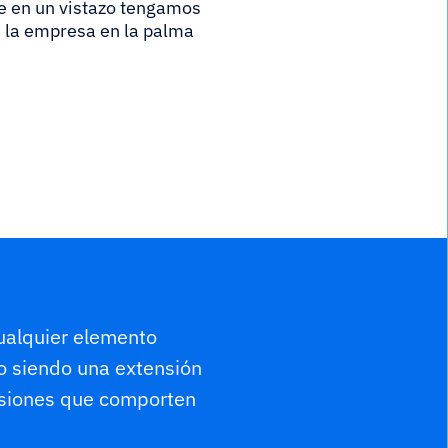
e en un vistazo tengamos
e la empresa en la palma
ualquier elemento
o siendo una extensión
isiones que comporten