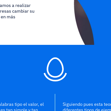
amos a realizar
presas cambiar su
s en más
bras tipo el valor, el
Siguiendo pues esta teo
es tan simple y tan
diferentes tipos de eje