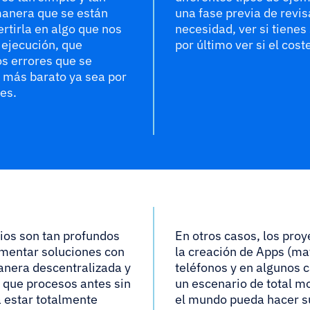
manera que se están
una fase previa de revis
rtirla en algo que nos
necesidad, ver si tienes 
 ejecución, que
por último ver si el co
s errores que se
e más barato ya sea por
les.
ios son tan profundos
En otros casos, los pro
ementar soluciones con
la creación de Apps (m
anera descentralizada y
teléfonos y en algunos 
que procesos antes sin
un escenario de total mo
a estar totalmente
el mundo pueda hacer s