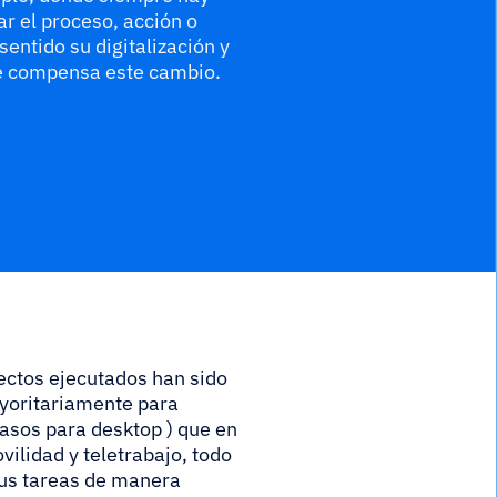
ar el proceso, acción o
sentido su digitalización y
ste compensa este cambio.
yectos ejecutados han sido
ayoritariamente para
casos para desktop ) que en
vilidad y teletrabajo, todo
us tareas de manera