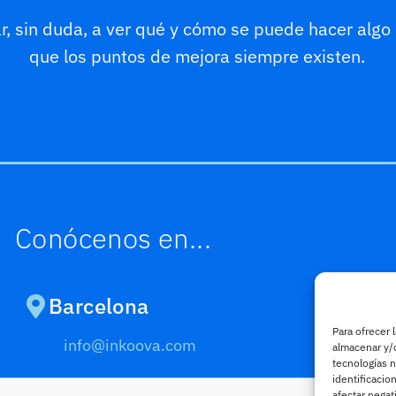
 sin duda, a ver qué y cómo se puede hacer algo 
que los puntos de mejora siempre existen.
Conócenos en...
Barcelona
Madr
Para ofrecer 
info@inkoova.com
info@
almacenar y/o
tecnologías 
identificacio
afectar negat